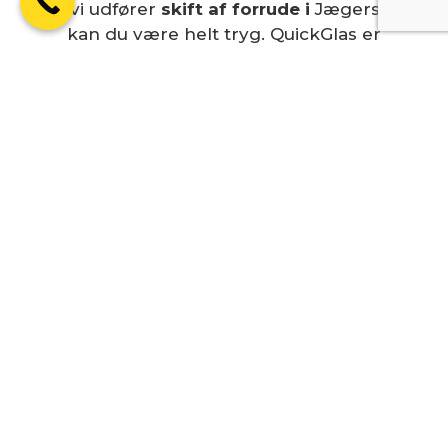
Når vi udfører
skift af forrude i
Jægerspris,
kan du være helt tryg. QuickGlas er
forsikringsgodkendt
, og vi hjælper dig gerne
med alt papirarbejdet, hvis skaden skal
dækkes af dit forsikringsselskab.
For dig betyder det, at du slipper for
bekymringer – vi klarer både
rudeskiftet og
kontakten med forsikringen
, så du hurtigt
kan komme videre uden bøvl.
Vores mål er, at du føler dig tryg fra start til
slut.